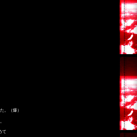
た。（爆）
。
めて