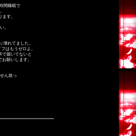
時間睡眠で
。
ります。
い。
ッ壊れてました。
イフはもうゼロよ。
率で届いてないと
jpまでお願いします。
せん故っ