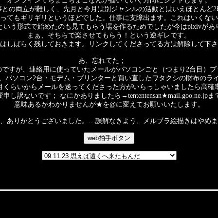
オンラインでちょこちょこなんか描いていく方向にシフトします。
事との両立が難しく、先月と今月は別ジャンルの活動とはいえほとんど2
ってもギリギリというほどでした。仕事に支障出ます。これはいくない
という形式で始めたのも見てもらう場を作るためでしたが今はpixivがあ
まぁ、そちらで楽させてもらう！という逆ギレです。
はしばらく残しておきます。リンクしてくださってる方は解除して下さ
あ、忘れてた；
のですが、連絡用に使っていたメールがパソコンごと（つまり2台目）ブ
、パソコン2台・モデム・プリンターと買い直したワタクシの財布のラ
0月くらいからメールを送ってくださった方がいらっしゃいましたら高確
訳ないです； なにかありましたら→tententensan★mail.goo.ne.
意味あるかわかりませんが★を@に変えてお願いいたします。
、ありがとうございました。…誤解なきよう、メルブラ絵描きはやめま