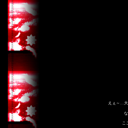
えぇ～…大
な
こ