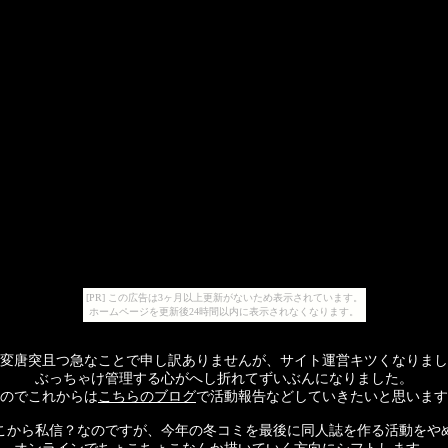
[PR] この広告は3ヶ月以上更新がないため表示されています。
ホームページを更新後24時間以内に表示されなくなります。
変唐突且つ急なことで申し訳ありませんが、サイト運営キツくなりまし
ぶっちゃけ管理する心がへし折れてずいぶんになりました。
のでこれからは
こちらのブログ
で活動報告などしていきたいと思います
こから私信？なのですが、今年の冬コミを最後に同人誌を作る活動をや